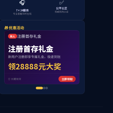
返回
技术研究中心等）