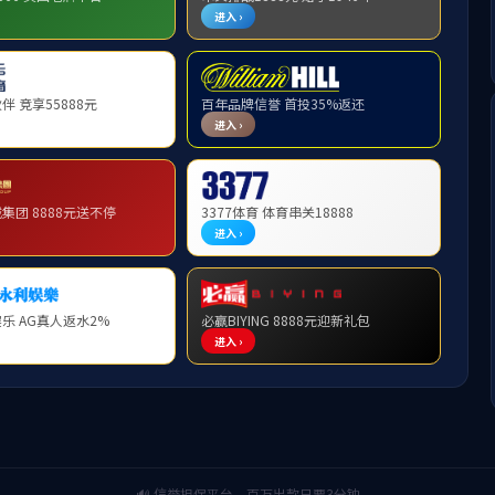
莞工〔2021〕56 号
的通知 莞工〔2021〕56 号.pdf
（学校模板）（用于联合申报国家、省级、市级重点实验室、工程