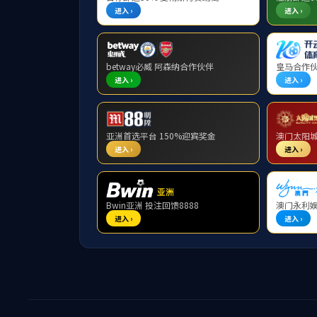
关于印发《sunbet申搏重大科技创新项目管理办法（试行）》的通知 
相关附件
2 关于印发《sunbet申搏重大科技创新项目管理办法（试行）》
上一篇：sunbet申搏科研机构科研经费预算审批表
下一篇：《联合申报xxxx（科研机构）合作协议》