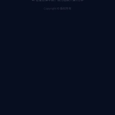
学发展规划，结合国家社科基金资金需求
、
国家财力
室（以下简称全国社科工作办）依法负责项目的立项
京委托管理机构
配合全国社科工作办对项目资金进行
理的责任主体，应当建立健全
“
统一领导、分级管理、
制，合理确定科研、财务、人事、资产、审计、监察等
的直接责任人，对资金使用的合规性、合理性、真实
家社科基金项目资金管理分为预算制和包干制。