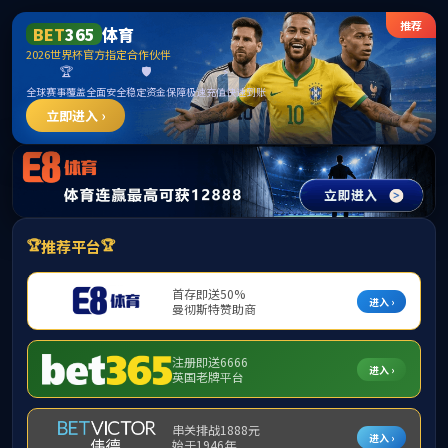
sunbet(中国区)官方网站_sunbet
正文
科研首页
>
sunbet申搏
>
本校规章
>
《sunbet申搏预防与处理学术不端行为办
法》（莞工〔2024〕72 号）
作者：佚名
发布：2024-12-17
点击量：
0
次
见附件