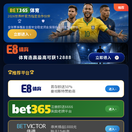
sunbet(中国区)官方网站_sunbet
正文
科研首页
>
sunbet申搏
>
本校规章
>
《sunbet申搏产学研联合平台建设与管理办
法》莞工〔2023〕29号
作者：佚名
发布：2023-06-30
点击量：
0
次