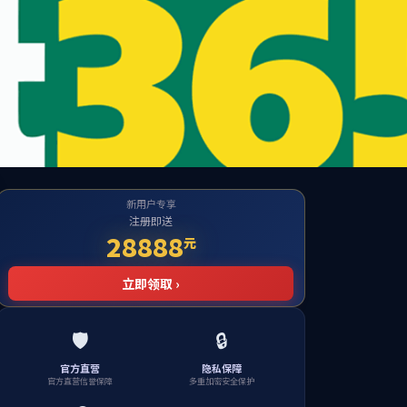
unbet申搏
成果转化
学术委员会
网上公示
正文
科研首页
>
办事指南
>
sunbet申搏
>